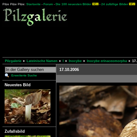
Pilze Pilze Pilze:
Startseite
-
Forum
-
Die 100 neuesten Bilder
-
24 zufällige Bilder
Pilzgalerie
Lateinische Namen
I
Inocybe
Inocybe erinaceomorpha
17
17.10.2006
Erweiterte Suche
Neuestes Bild
Zufallsbild