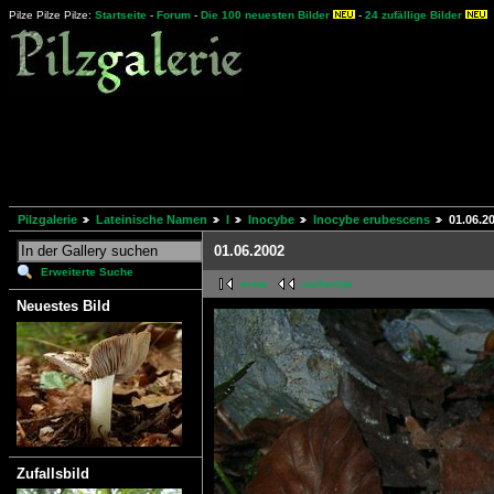
Pilze Pilze Pilze:
Startseite
-
Forum
-
Die 100 neuesten Bilder
-
24 zufällige Bilder
Pilzgalerie
Lateinische Namen
I
Inocybe
Inocybe erubescens
01.06.2
01.06.2002
Erweiterte Suche
erste
vorherige
Neuestes Bild
Zufallsbild