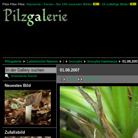
Pilze Pilze Pilze:
Startseite
-
Forum
-
Die 100 neuesten Bilder
-
24 zufällige Bilder
Pilzgalerie
Lateinische Namen
I
Inocybe
Inocybe haemacta
01.08.200
01.08.2007
Erweiterte Suche
erste
vorherige
Neuestes Bild
Zufallsbild