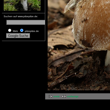
Suchen auf www.pilzepilze.de:
Web
pilzepilze.de
erste
vorherige