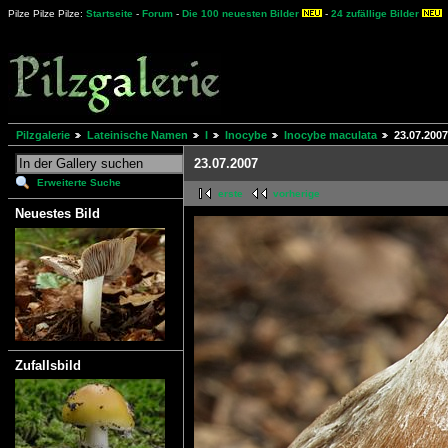
Pilze Pilze Pilze:
Startseite
-
Forum
-
Die 100 neuesten Bilder
-
24 zufällige Bilder
Pilzgalerie
Lateinische Namen
I
Inocybe
Inocybe maculata
23.07.2007
23.07.2007
Erweiterte Suche
erste
vorherige
Neuestes Bild
Zufallsbild