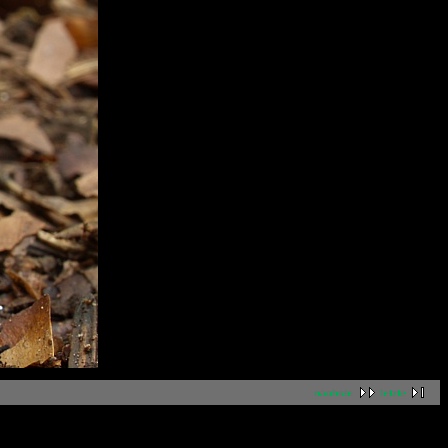
nächste
letzte