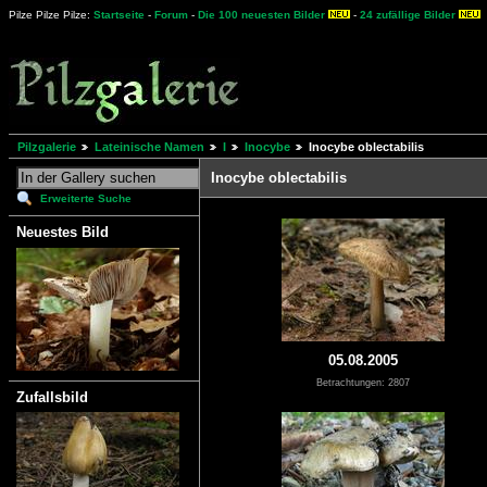
Pilze Pilze Pilze:
Startseite
-
Forum
-
Die 100 neuesten Bilder
-
24 zufällige Bilder
Pilzgalerie
Lateinische Namen
I
Inocybe
Inocybe oblectabilis
Inocybe oblectabilis
Erweiterte Suche
Neuestes Bild
05.08.2005
Betrachtungen: 2807
Zufallsbild