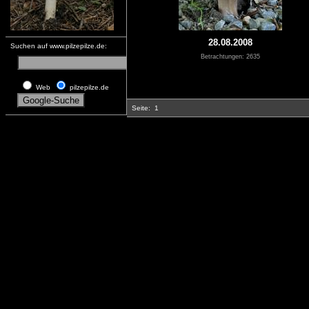
28.08.2008
Suchen auf www.pilzepilze.de:
Betrachtungen: 2635
Web
pilzepilze.de
Seite:
1