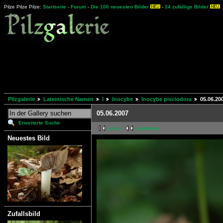
Pilze Pilze Pilze:
Startseite
-
Forum
-
Die 100 neuesten Bilder
-
24 zufällige Bilder
Pilzgalerie
Lateinische Namen
I
Inocybe
Inocybe pisciodora
05.06.20
05.06.2007
Erweiterte Suche
erste
vorherige
Neuestes Bild
Zufallsbild