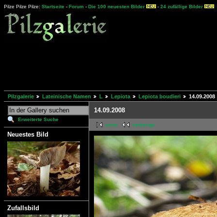
Pilze Pilze Pilze:
Startseite
-
Forum
-
Die 100 neuesten Bilder
-
24 zufällige Bilder
Pilzgalerie
Lateinische Namen
L
Lepiota
Lepiota boudieri
14.09.2008
14.09.2008
Erweiterte Suche
erste
vorherige
Neuestes Bild
Zufallsbild