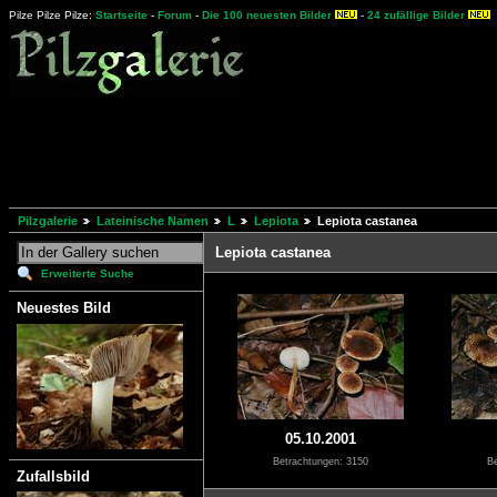
Pilze Pilze Pilze:
Startseite
-
Forum
-
Die 100 neuesten Bilder
-
24 zufällige Bilder
Pilzgalerie
Lateinische Namen
L
Lepiota
Lepiota castanea
Lepiota castanea
Erweiterte Suche
Neuestes Bild
05.10.2001
Betrachtungen: 3150
Be
Zufallsbild