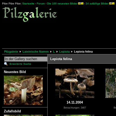
Pilze Pilze Pilze:
Startseite
-
Forum
-
Die 100 neuesten Bilder
-
24 zufällige Bilder
Pilzgalerie
Lateinische Namen
L
Lepiota
Lepiota felina
Lepiota felina
Erweiterte Suche
Neuestes Bild
14.11.2004
Betrachtungen: 3467
Be
Zufallsbild