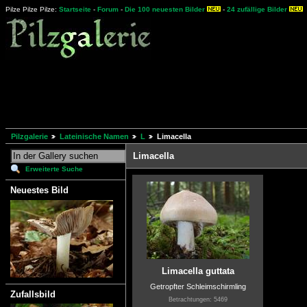
Pilze Pilze Pilze:
Startseite
-
Forum
-
Die 100 neuesten Bilder
-
24 zufällige Bilder
Pilzgalerie
Lateinische Namen
L
Limacella
Limacella
Erweiterte Suche
Neuestes Bild
Limacella guttata
Getropfter Schleimschirmling
Zufallsbild
Betrachtungen: 5469