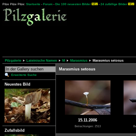
Pilze Pilze Pilze:
Startseite
-
Forum
-
Die 100 neuesten Bilder
-
24 zufällige Bilder
Pilzgalerie
Lateinische Namen
M
Marasmius
Marasmius setosus
Marasmius setosus
Erweiterte Suche
Neuestes Bild
15.11.2006
Betrachtungen: 2513
Be
Zufallsbild