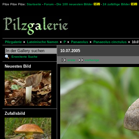
Pilze Pilze Pilze:
Startseite
-
Forum
-
Die 100 neuesten Bilder
-
24 zufällige Bilder
Pilzgalerie
Lateinische Namen
P
Panaeolus
Panaeolus cinctulus
10.0
10.07.2005
Erweiterte Suche
erste
vorherige
Neuestes Bild
Zufallsbild