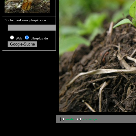
Suchen auf www.pilzepilze.de:
Web
pilzepilze.de
erste
vorherige