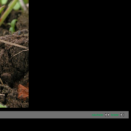
nächste
letzte