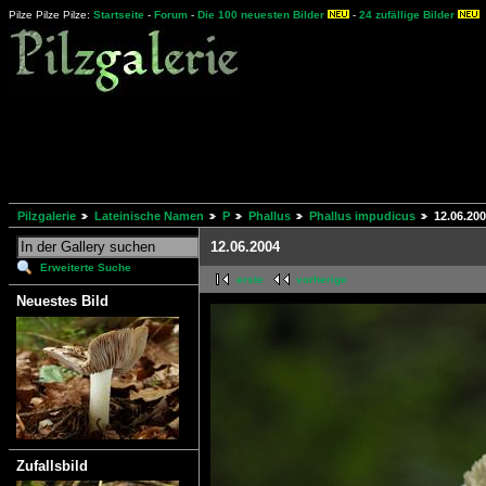
Pilze Pilze Pilze:
Startseite
-
Forum
-
Die 100 neuesten Bilder
-
24 zufällige Bilder
Pilzgalerie
Lateinische Namen
P
Phallus
Phallus impudicus
12.06.20
12.06.2004
Erweiterte Suche
erste
vorherige
Neuestes Bild
Zufallsbild