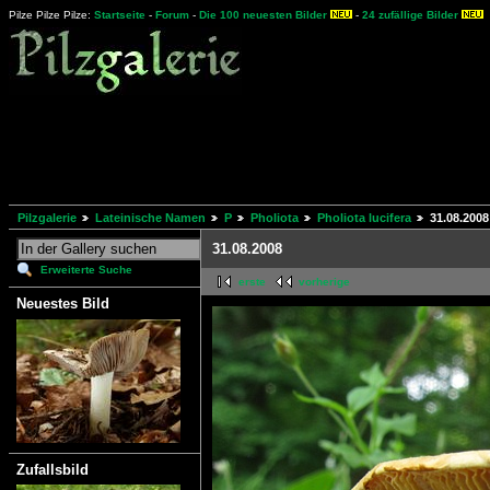
Pilze Pilze Pilze:
Startseite
-
Forum
-
Die 100 neuesten Bilder
-
24 zufällige Bilder
Pilzgalerie
Lateinische Namen
P
Pholiota
Pholiota lucifera
31.08.2008
31.08.2008
Erweiterte Suche
erste
vorherige
Neuestes Bild
Zufallsbild