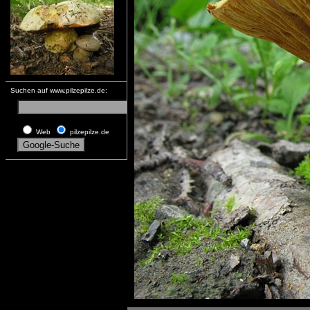
Suchen auf www.pilzepilze.de:
Web
pilzepilze.de