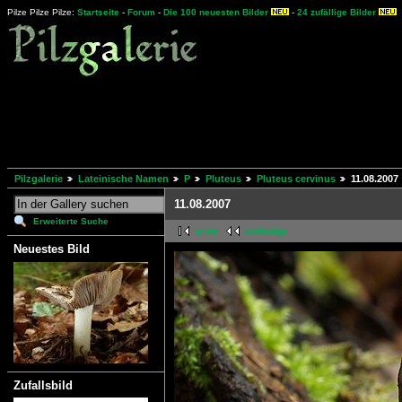
Pilze Pilze Pilze:
Startseite
-
Forum
-
Die 100 neuesten Bilder
-
24 zufällige Bilder
Pilzgalerie
Lateinische Namen
P
Pluteus
Pluteus cervinus
11.08.2007
11.08.2007
Erweiterte Suche
erste
vorherige
Neuestes Bild
Zufallsbild