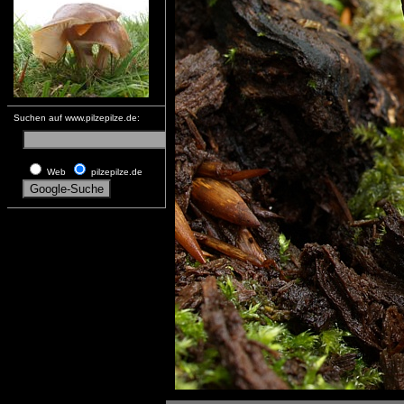
Suchen auf www.pilzepilze.de:
Web
pilzepilze.de