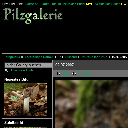
Pilze Pilze Pilze:
Startseite
-
Forum
-
Die 100 neuesten Bilder
-
24 zufällige Bilder
Pilzgalerie
Lateinische Namen
P
Pluteus
Pluteus leoninus
02.07.2007
02.07.2007
Erweiterte Suche
erste
vorherige
Neuestes Bild
Zufallsbild