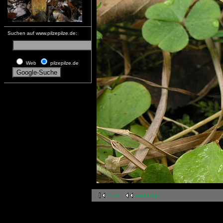
Suchen auf www.pilzepilze.de:
Web
pilzepilze.de
erste
vorherige