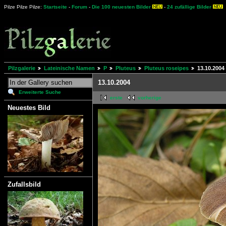
Pilze Pilze Pilze:
Startseite
-
Forum
-
Die 100 neuesten Bilder
-
24 zufällige Bilder
Pilzgalerie
Lateinische Namen
P
Pluteus
Pluteus roseipes
13.10.2004
13.10.2004
Erweiterte Suche
erste
vorherige
Neuestes Bild
Zufallsbild