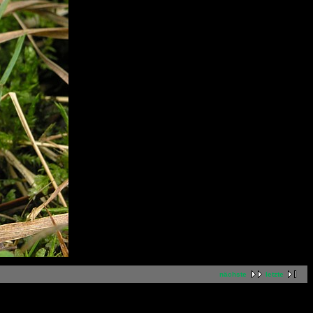
nächste
letzte