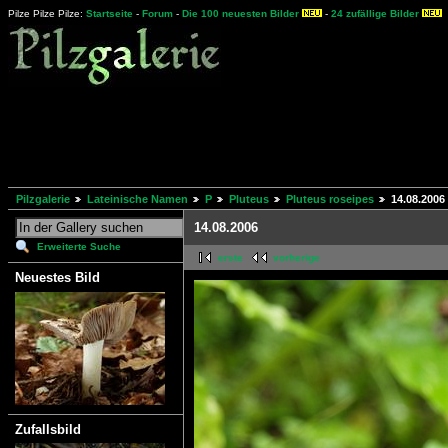
Pilze Pilze Pilze:
Startseite
-
Forum
-
Die 100 neuesten Bilder
-
24 zufällige Bilder
Pilzgalerie
Lateinische Namen
P
Pluteus
Pluteus roseipes
14.08.2006
14.08.2006
Erweiterte Suche
erste
vorherige
Neuestes Bild
Zufallsbild