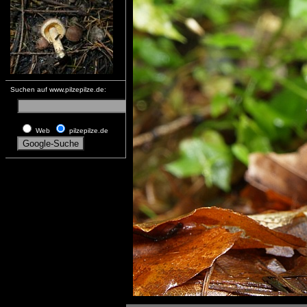
Suchen auf www.pilzepilze.de:
Web
pilzepilze.de