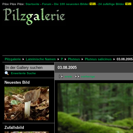
Pilze Pilze Pilze:
Startseite
-
Forum
-
Die 100 neuesten Bilder
-
24 zufällige Bilder
Pilzgalerie
Lateinische Namen
P
Pluteus
Pluteus salicinus
03.08.2005
03.08.2005
Erweiterte Suche
erste
vorherige
Neuestes Bild
Zufallsbild