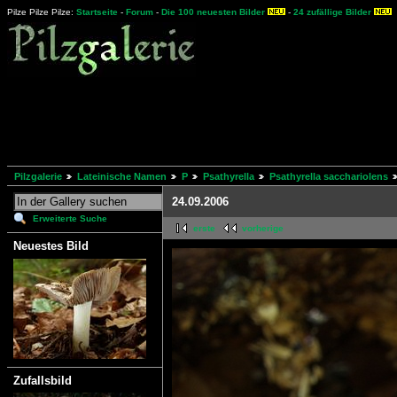
Pilze Pilze Pilze:
Startseite
-
Forum
-
Die 100 neuesten Bilder
-
24 zufällige Bilder
Pilzgalerie
Lateinische Namen
P
Psathyrella
Psathyrella sacchariolens
24.09.2006
Erweiterte Suche
erste
vorherige
Neuestes Bild
Zufallsbild