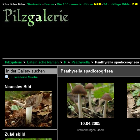
Pilze Pilze Pilze:
Startseite
-
Forum
-
Die 100 neuesten Bilder
-
24 zufällige Bilder
Pilzgalerie
Lateinische Namen
P
Psathyrella
Psathyrella spadiceogrisea
Psathyrella spadiceogrisea
Erweiterte Suche
Neuestes Bild
10.04.2005
Betrachtungen: 4550
Be
Zufallsbild