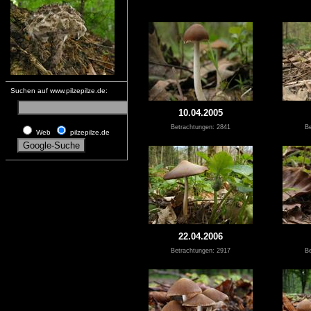
Suchen auf www.pilzepilze.de:
10.04.2005
Betrachtungen: 2841
Be
Web
pilzepilze.de
22.04.2006
Betrachtungen: 2917
Be