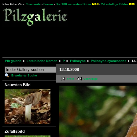
Pilze Pilze Pilze:
Startseite
-
Forum
-
Die 100 neuesten Bilder
-
24 zufällige Bilder
Pilzgalerie
Lateinische Namen
P
Psilocybe
Psilocybe cyanescens
13.
13.10.2008
Erweiterte Suche
erste
vorherige
Neuestes Bild
Zufallsbild