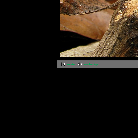
erste
vorherige