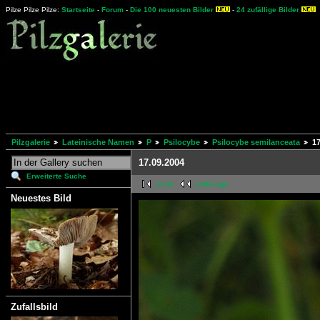
Pilze Pilze Pilze:
Startseite
-
Forum
-
Die 100 neuesten Bilder
-
24 zufällige Bilder
Pilzgalerie
Lateinische Namen
P
Psilocybe
Psilocybe semilanceata
17
17.09.2004
Erweiterte Suche
erste
vorherige
Neuestes Bild
Zufallsbild