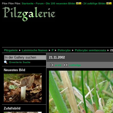
Pilze Pilze Pilze:
Startseite
-
Forum
-
Die 100 neuesten Bilder
-
24 zufällige Bilder
Pilzgalerie
Lateinische Namen
P
Psilocybe
Psilocybe semilanceata
21
21.11.2002
Erweiterte Suche
erste
vorherige
Neuestes Bild
Zufallsbild