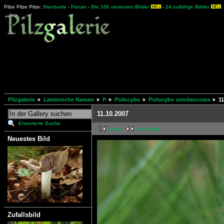
Pilze Pilze Pilze:
Startseite
-
Forum
-
Die 100 neuesten Bilder
-
24 zufällige Bilder
Pilzgalerie
Lateinische Namen
P
Psilocybe
Psilocybe semilanceata
11
11.10.2007
Erweiterte Suche
erste
vorherige
Neuestes Bild
Zufallsbild