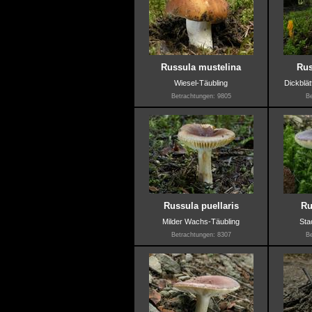
Russula mustelina
Rus
Wiesel-Täubling
Dickblät
Betrachtungen: 9805
Be
Russula puellaris
Ru
Milder Wachs-Täubling
Sta
Betrachtungen: 8307
Be