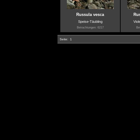
Russula vesca
Rus
Speise-Täubling
Viol
Betrachtungen: 6217
Be
Seite:
1