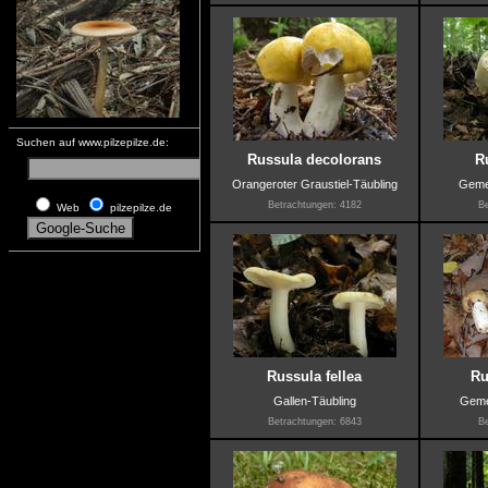
Suchen auf www.pilzepilze.de:
Russula decolorans
R
Orangeroter Graustiel-Täubling
Geme
Betrachtungen: 4182
Be
Web
pilzepilze.de
Russula fellea
Ru
Gallen-Täubling
Gemei
Betrachtungen: 6843
Be