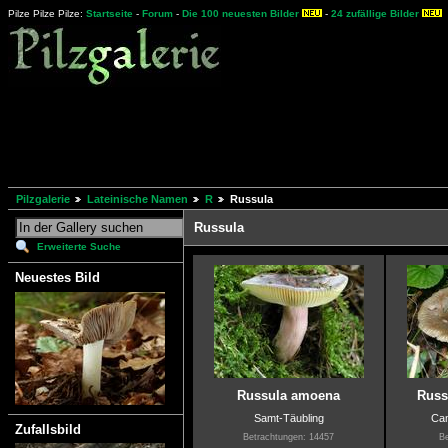
Pilze Pilze Pilze:
Startseite
-
Forum
-
Die 100 neuesten Bilder
-
24 zufällige Bilder
Pilzgalerie
Lateinische Namen
R
Russula
Russula
Erweiterte Suche
Neuestes Bild
Russula amoena
Russ
Samt-Täubling
Cam
Zufallsbild
Betrachtungen: 14457
Be