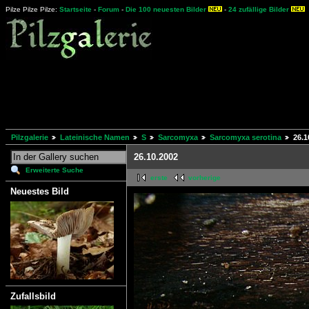
Pilze Pilze Pilze:
Startseite
-
Forum
-
Die 100 neuesten Bilder
-
24 zufällige Bilder
Pilzgalerie
Lateinische Namen
S
Sarcomyxa
Sarcomyxa serotina
26.1
26.10.2002
Erweiterte Suche
erste
vorherige
Neuestes Bild
Zufallsbild