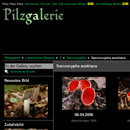
Pilze Pilze Pilze:
Startseite
-
Forum
-
Die 100 neuesten Bilder
-
24 zufällige Bilder
Pilzgalerie
Lateinische Namen
S
Sarcoscypha
Sarcoscypha austriaca
Sarcoscypha austriaca
Erweiterte Suche
Neuestes Bild
08.04.2006
Betrachtungen: 5430
Be
Zufallsbild