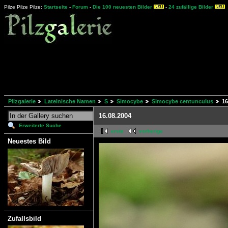
Pilze Pilze Pilze:
Startseite
-
Forum
-
Die 100 neuesten Bilder
-
24 zufällige Bilder
Pilzgalerie
Lateinische Namen
S
Simocybe
Simocybe centunculus
16
16.08.2004
Erweiterte Suche
erste
vorherige
Neuestes Bild
Zufallsbild