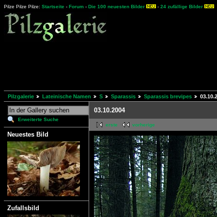
Pilze Pilze Pilze:
Startseite
-
Forum
-
Die 100 neuesten Bilder
-
24 zufällige Bilder
Pilzgalerie
Lateinische Namen
S
Sparassis
Sparassis brevipes
03.10.
03.10.2004
Erweiterte Suche
erste
vorherige
Neuestes Bild
Zufallsbild