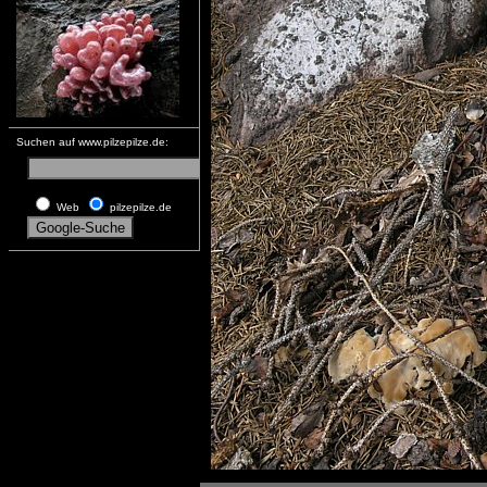
Suchen auf www.pilzepilze.de:
Web
pilzepilze.de