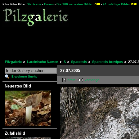
Pilze Pilze Pilze:
Startseite
-
Forum
-
Die 100 neuesten Bilder
-
24 zufällige Bilder
Pilzgalerie
Lateinische Namen
S
Sparassis
Sparassis brevipes
27.07.
27.07.2005
Erweiterte Suche
erste
vorherige
Neuestes Bild
Zufallsbild