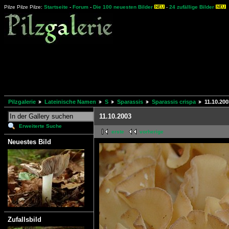
Pilze Pilze Pilze:
Startseite
-
Forum
-
Die 100 neuesten Bilder
-
24 zufällige Bilder
Pilzgalerie
Lateinische Namen
S
Sparassis
Sparassis crispa
11.10.200
11.10.2003
Erweiterte Suche
erste
vorherige
Neuestes Bild
Zufallsbild