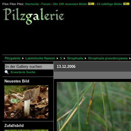
Pilze Pilze Pilze:
Startseite
-
Forum
-
Die 100 neuesten Bilder
-
24 zufällige Bilder
Pilzgalerie
Lateinische Namen
S
Stropharia
Stropharia pseudocyanea
13.12.2006
Erweiterte Suche
Neuestes Bild
Zufallsbild