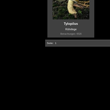
Tylopilus
Röhrlinge
Betrachtungen: 6526
Seite:
1