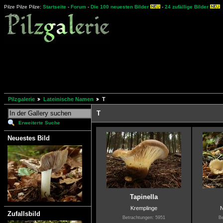
Pilze Pilze Pilze:
Startseite
-
Forum
-
Die 100 neuesten Bilder
-
24 zufällige Bilder
Pilzgalerie
Lateinische Namen
T
T
Erweiterte Suche
Neuestes Bild
Tapinella
Kremplinge
N
Zufallsbild
Betrachtungen: 5951
Be