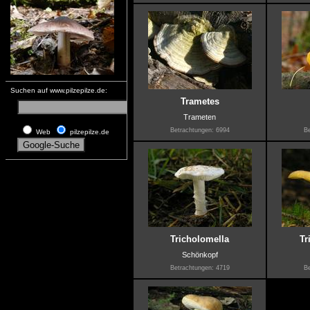
Suchen auf www.pilzepilze.de:
Trametes
Trameten
Betrachtungen: 6994
Be
Web
pilzepilze.de
Tricholomella
Tr
Schönkopf
Betrachtungen: 4719
Be