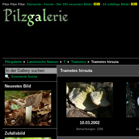
Pilze Pilze Pilze:
Startseite
-
Forum
-
Die 100 neuesten Bilder
-
24 zufällige Bilder
Pilzgalerie
Lateinische Namen
T
Trametes
Trametes hirsuta
Trametes hirsuta
Erweiterte Suche
Neuestes Bild
10.03.2002
Betrachtungen: 3298
Be
Zufallsbild