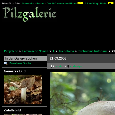
Pilze Pilze Pilze:
Startseite
-
Forum
-
Die 100 neuesten Bilder
-
24 zufällige Bilder
Pilzgalerie
Lateinische Namen
T
Tricholoma
Tricholoma bufonium
21
21.09.2006
Erweiterte Suche
erste
vorherige
Neuestes Bild
Zufallsbild