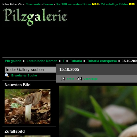
Pilze Pilze Pilze:
Startseite
-
Forum
-
Die 100 neuesten Bilder
-
24 zufällige Bilder
Pilzgalerie
Lateinische Namen
T
Tubaria
Tubaria conspersa
15.10.200
15.10.2005
Erweiterte Suche
erste
vorherige
Neuestes Bild
Zufallsbild