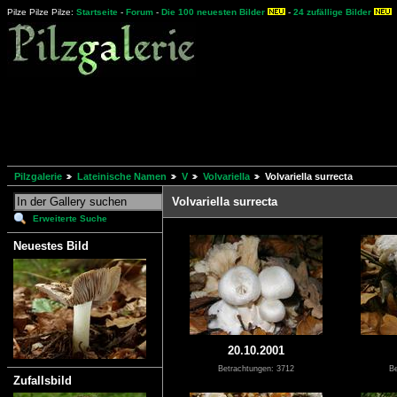
Pilze Pilze Pilze:
Startseite
-
Forum
-
Die 100 neuesten Bilder
-
24 zufällige Bilder
Pilzgalerie
Lateinische Namen
V
Volvariella
Volvariella surrecta
Volvariella surrecta
Erweiterte Suche
Neuestes Bild
20.10.2001
Betrachtungen: 3712
Be
Zufallsbild