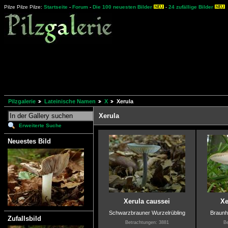
Pilze Pilze Pilze:
Startseite
-
Forum
-
Die 100 neuesten Bilder
-
24 zufällige Bilder
Pilzgalerie
Lateinische Namen
X
Xerula
Xerula
Erweiterte Suche
Neuestes Bild
Xerula caussei
Xe
Schwarzbrauner Wurzelrübling
Braunh
Zufallsbild
Betrachtungen: 3881
Be