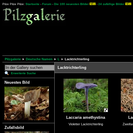
Pilze Pilze Pilze:
Startseite
-
Forum
-
Die 100 neuesten Bilder
-
24 zufällige Bilder
Pilzgalerie
Deutsche Namen
L
Lacktrichterling
Lacktrichterling
Erweiterte Suche
Neuestes Bild
Laccaria amethystina
La
Violetter Lacktrichterling
Zweifar
Zufallsbild