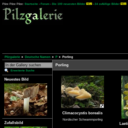
Pilze Pilze Pilze:
Startseite
-
Forum
-
Die 100 neuesten Bilder
-
24 zufällige Bilder
Pilzgalerie
Deutsche Namen
P
Porling
Porling
Erweiterte Suche
Neuestes Bild
Climacocystis borealis
Nordischer Schwammporling
Zufallsbild
Laet