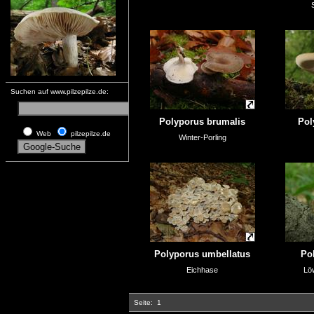
Suchen auf www.pilzepilze.de:
Polyporus brumalis
Pol
Web
pilzepilze.de
Winter-Porling
Polyporus umbellatus
Po
Eichhase
Löw
Seite:
1