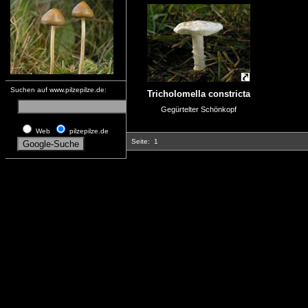
Suchen auf www.pilzepilze.de:
Tricholomella constricta
Gegürtelter Schönkopf
Web
pilzepilze.de
Seite:
1