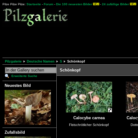
Pilze Pilze Pilze:
Startseite
-
Forum
-
Die 100 neuesten Bilder
-
24 zufällige Bilder
Pilzgalerie
Deutsche Namen
S
Schönkopf
Schönkopf
Erweiterte Suche
Neuestes Bild
Calocybe carnea
Caloc
Fleischrötlicher Schönkopf
Dott
Zufallsbild