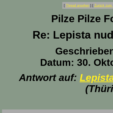
[
Thread ansehen
]
[
Zurück zum 
Pilze Pilze 
Re: Lepista nud
Geschriebe
Datum: 30. Okt
Antwort auf:
Lepist
(Thür