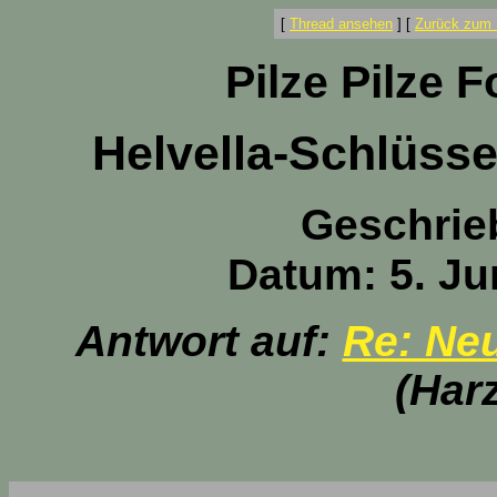
[
Thread ansehen
]
[
Zurück zum 
Pilze Pilze 
Helvella-Schlüsse
Geschrie
Datum: 5. Ju
Antwort auf:
Re: Neu
(Har