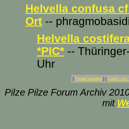
Helvella confusa c
Ort
-- phragmobasidi
Helvella costifer
*PIC*
-- Thüringer
Uhr
[
Thread ansehen
]
[
Zurück zum 
Pilze Pilze Forum Archiv 2010
mit
We