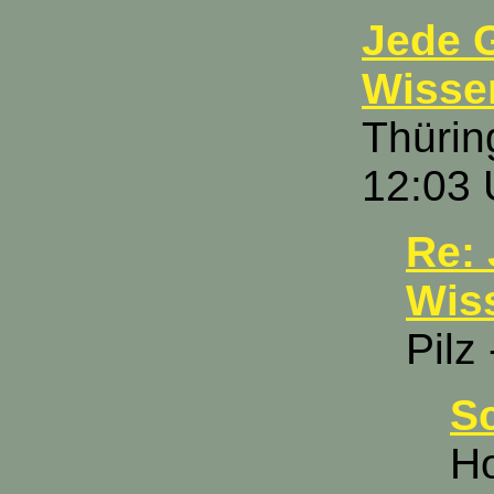
Jede G
Wissen
Thürin
12:03 
Re: 
Wiss
Pilz
S
Ho