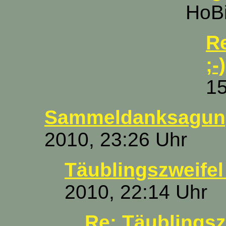
HoBi
R
;-)
15
Sammeldanksagun
2010, 23:26 Uhr
Täublingszweifel .
2010, 22:14 Uhr
Re: Täublingszw