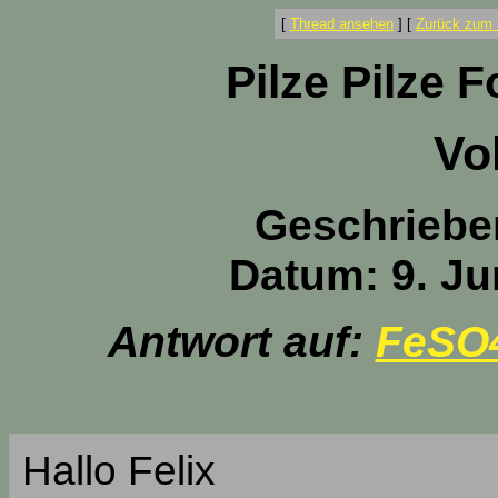
[
Thread ansehen
]
[
Zurück zum 
Pilze Pilze 
Vol
Geschriebe
Datum: 9. Ju
Antwort auf:
FeSO4
Hallo Felix