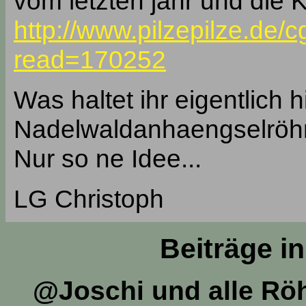
vom letzten jahr und die
http://www.pilzepilze.de/c
read=170252
Was haltet ihr eigentlich 
Nadelwaldanhaengselröhr
Nur so ne Idee...
LG Christoph
Beiträge i
@Joschi und alle Röh