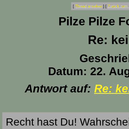
[
Thread ansehen
]
[
Zurück zum 
Pilze Pilze 
Re: ke
Geschrie
Datum: 22. Aug
Antwort auf:
Re: ke
Recht hast Du! Wahrsche