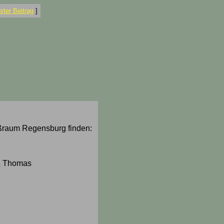
ter Beitrag
]
oßraum Regensburg finden:
 & Thomas