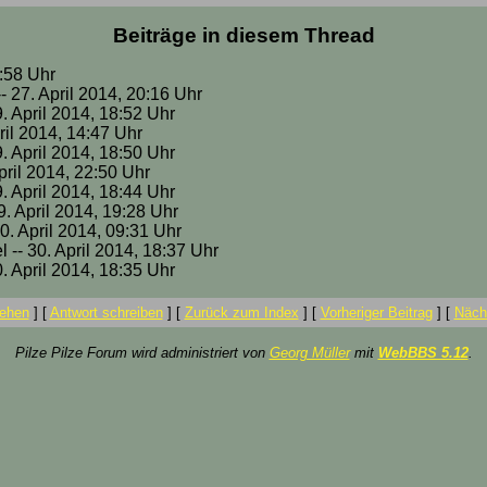
Beiträge in diesem Thread
9:58 Uhr
- 27. April 2014, 20:16 Uhr
9. April 2014, 18:52 Uhr
pril 2014, 14:47 Uhr
9. April 2014, 18:50 Uhr
 April 2014, 22:50 Uhr
9. April 2014, 18:44 Uhr
9. April 2014, 19:28 Uhr
30. April 2014, 09:31 Uhr
l -- 30. April 2014, 18:37 Uhr
0. April 2014, 18:35 Uhr
ehen
]
[
Antwort schreiben
]
[
Zurück zum Index
]
[
Vorheriger Beitrag
]
[
Nächs
Pilze Pilze Forum wird administriert von
Georg Müller
mit
WebBBS 5.12
.