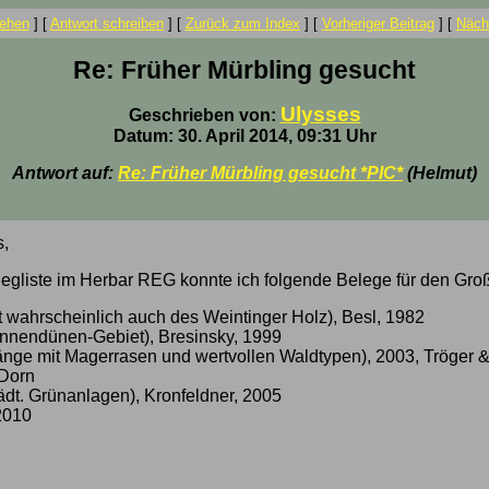
ehen
]
[
Antwort schreiben
]
[
Zurück zum Index
]
[
Vorheriger Beitrag
]
[
Nächs
Re: Früher Mürbling gesucht
Ulysses
Geschrieben von:
Datum: 30. April 2014, 09:31 Uhr
Antwort auf:
Re: Früher Mürbling gesucht *PIC*
(Helmut)
,
elegliste im Herbar REG konnte ich folgende Belege für den Gr
t wahrscheinlich auch des Weintinger Holz), Besl, 1982
nnendünen-Gebiet), Bresinsky, 1999
nge mit Magerrasen und wertvollen Waldtypen), 2003, Tröger
 Dorn
tädt. Grünanlagen), Kronfeldner, 2005
2010