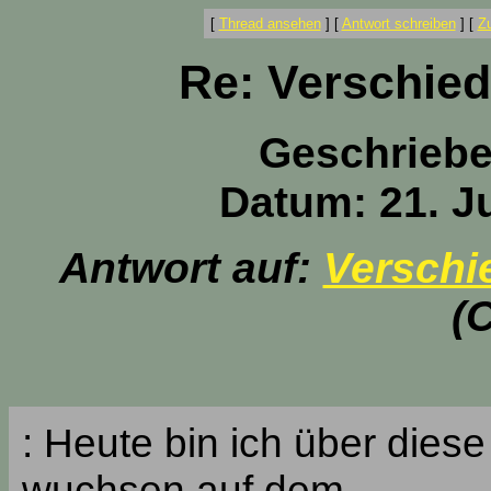
[
Thread ansehen
]
[
Antwort schreiben
]
[
Z
Re: Verschied
Geschrieb
Datum: 21. Ju
Antwort auf:
Verschie
(
: Heute bin ich über diese 
wuchsen auf dem