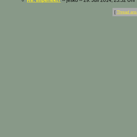
Re: Imperfekt?
-- jesko -- 29. Juli 2014, 23:52 Uhr
[
Thread ans