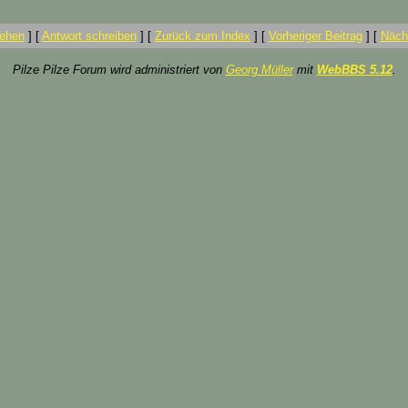
ehen
]
[
Antwort schreiben
]
[
Zurück zum Index
]
[
Vorheriger Beitrag
]
[
Nächs
Pilze Pilze Forum wird administriert von
Georg Müller
mit
WebBBS 5.12
.