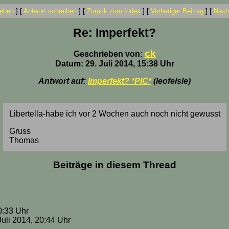
ehen
]
[
Antwort schreiben
]
[
Zurück zum Index
]
[
Vorheriger Beitrag
]
[
Nächs
Re: Imperfekt?
ck
Geschrieben von:
Datum: 29. Juli 2014, 15:38 Uhr
Antwort auf:
Imperfekt? *PIC*
(leofelsle)
Libertella-habe ich vor 2 Wochen auch noch nicht gewusst
Gruss
Thomas
Beiträge in diesem Thread
20:33 Uhr
uli 2014, 20:44 Uhr